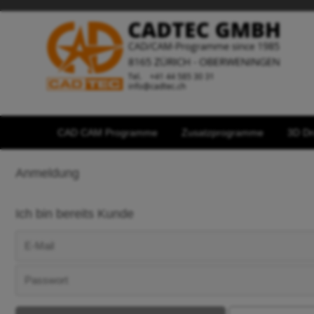
CAD CAM Programme
Zusatzprogramme
3D Dr
Anmeldung
Ich bin bereits Kunde