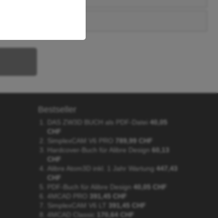
Bestseller
DAS ZW3D BUCH als PDF-Datei
40,05
CHF
SimplexCAM V6 PRO
789,99 CHF
Hardcover-Buch für Alibre Design
60,13
CHF
Alibre Atom3D inkl. 1 Jahr Wartung
447,43
CHF
PDF-Buch für Alibre Design
40,05 CHF
4MCAD PRO
391,45 CHF
SimplexCAM V6 LT
391,45 CHF
4MCAD Classic
170,64 CHF