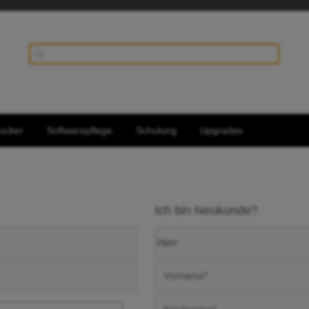
ucker
Softwarepflege
Schulung
Upgrades
Ich bin Neukunde?