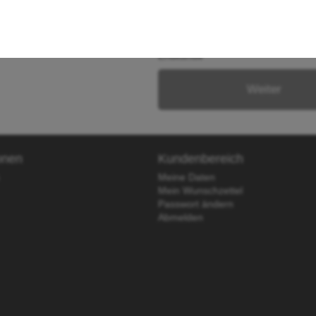
Endkunde
Weiter
onen
Kundenbereich
Meine Daten
Mein Wunschzettel
Passwort ändern
Abmelden