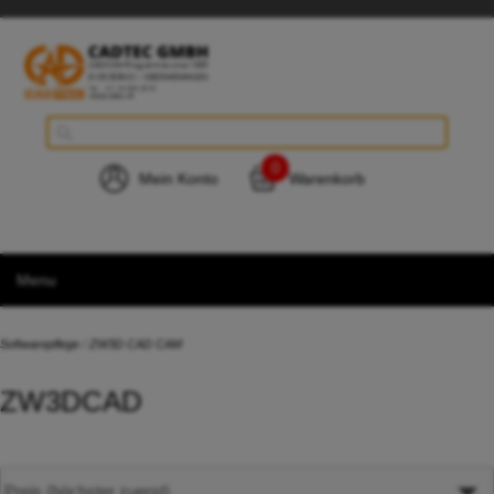
0
Mein Konto
Warenkorb
Menu
Softwarepflege
/
ZW3D CAD CAM
ZW3DCAD