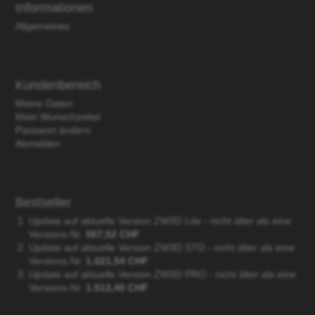
Informationen
Allgemeines
Kundenbereich
Meine Daten
Mein Wunschzettel
Passwort ändern
Abmelden
Bestseller
Update auf aktuelle Version ZW3D Lite - nicht älter als eine
Versions-Nr.
567,52 CHF
Update auf aktuelle Version ZW3D STD - nicht älter als eine
Versions-Nr.
1.021,54 CHF
Update auf aktuelle Version ZW3D PRO - nicht älter als eine
Versions-Nr.
1.513,40 CHF