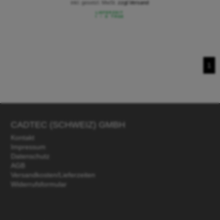
inkl. gesetzl. MwSt.
zzgl.Versand
1
CADTEC (SCHWEIZ) GMBH
Kontakt
Impressum
Datenschutz
AGB
Versandkosten/Lieferzeiten
Widerrufsformular