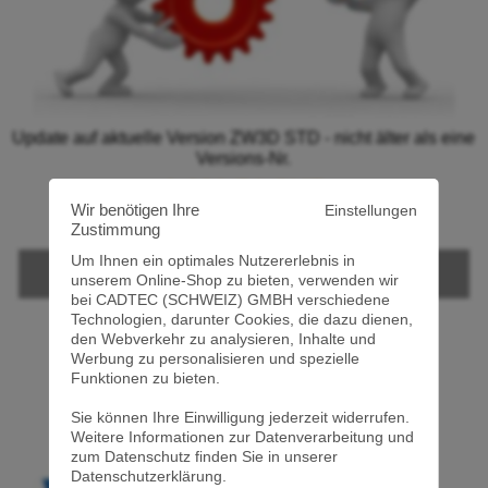
Update auf aktuelle Version ZW3D STD - nicht älter als eine
Versions-Nr.
1.021,54 CHF
Wir benötigen Ihre
Einstellungen
(1092,03 EUR)
Zustimmung
Um Ihnen ein optimales Nutzererlebnis in
Detailansicht
unserem Online-Shop zu bieten, verwenden wir
bei CADTEC (SCHWEIZ) GMBH verschiedene
Technologien, darunter Cookies, die dazu dienen,
inkl. gesetzl. MwSt.
zzgl.Versand
den Webverkehr zu analysieren, Inhalte und
Werbung zu personalisieren und spezielle
Funktionen zu bieten.
Sie können Ihre Einwilligung jederzeit widerrufen.
Weitere Informationen zur Datenverarbeitung und
zum Datenschutz finden Sie in unserer
Datenschutzerklärung.