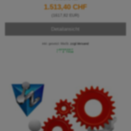
1.513,40 CHF
(1617,82 EUR)
Detailansicht
inkl. gesetzl. MwSt.
zzgl.Versand