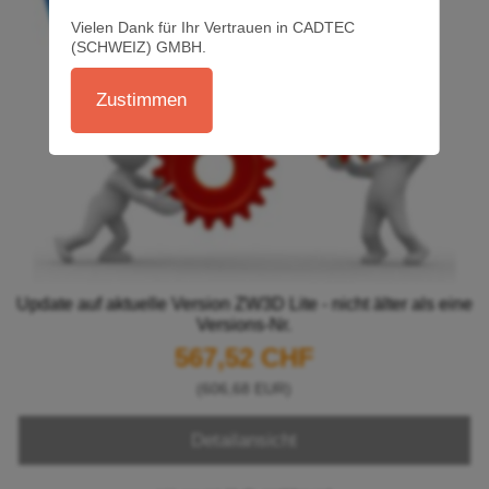
Vielen Dank für Ihr Vertrauen in CADTEC
(SCHWEIZ) GMBH.
Zustimmen
Update auf aktuelle Version ZW3D Lite - nicht älter als eine
Versions-Nr.
567,52 CHF
(606,68 EUR)
Detailansicht