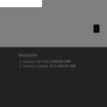
1
Bestseller
Kompas 3D CAD
2.810,60 CHF
Kompas Graphic 2D
1.194,42 CHF