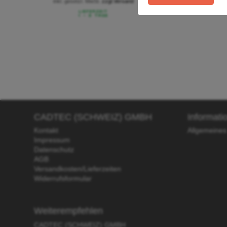
inkl. gesetzl. MwSt.
zzgl.Versand
ink
CADTEC (SCHWEIZ) GMBH
Informati
Kontakt
Allgemeines
Impressum
Datenschutz
AGB
Versandkosten/Lieferzeiten
Widerrufsformular
Weiterempfehlen
CADTEC (SCHWEIZ) GMBH