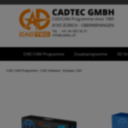
CAD CAM Programme
Zusatzprogramme
3D Dr
CAD CAM Programme
/
CAD-Software
/
Kompas CAD