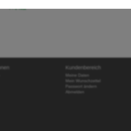
l. gesetzl. MwSt.
zzgl.Versand
onen
Kundenbereich
Meine Daten
Mein Wunschzettel
Passwort ändern
Abmelden