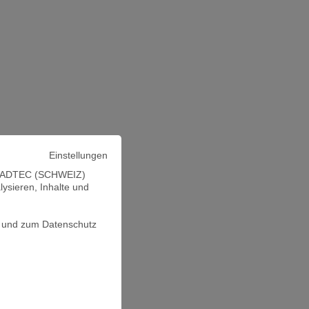
Einstellungen
ei CADTEC (SCHWEIZ)
ysieren, Inhalte und
ng und zum Datenschutz