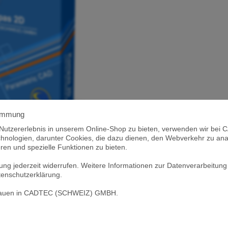
timmung
 Nutzererlebnis in unserem Online-Shop zu bieten, verwenden wir b
ologien, darunter Cookies, die dazu dienen, den Webverkehr zu anal
ompas Graphic 2D
ren und spezielle Funktionen zu bieten.
.194,42 CHF
igung jederzeit widerrufen. Weitere Informationen zur Datenverarbeitu
tenschutzerklärung.
(1276,83 EUR)
rtrauen in CADTEC (SCHWEIZ) GMBH.
Detailansicht