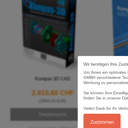
Wir benötigen Ihre Zus
Um Ihnen ein optimales
GMBH verschiedene Techn
Kompas 3D CAD
K
Werbung zu personalisie
2.810,60 CHF
1
Sie können Ihre Einwill
finden Sie in unserer Da
(3004,53 EUR)
Vielen Dank für Ihr Ve
Detailansicht
Zustimmen