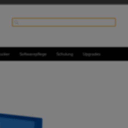
ucker
Softwarepflege
Schulung
Upgrades