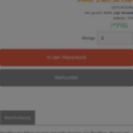
Preis:
2.407,38 CHF
(2573,49 EUR)
inkl. gesetzl. MwSt.
zzgl. Versand
Artikelnr.:
379
Menge:
In den Warenkorb
Merkzettel
Beschreibung