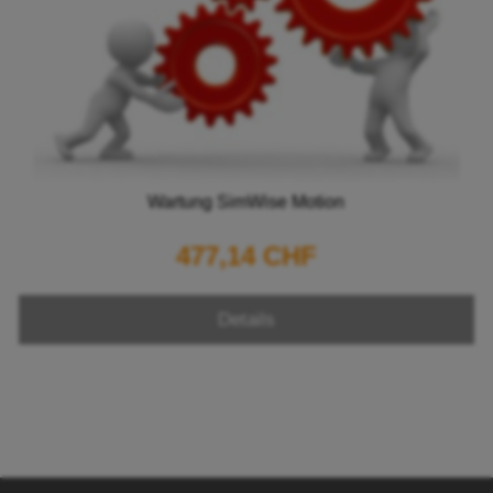
Wartung SimWise Motion
477,14 CHF
Details