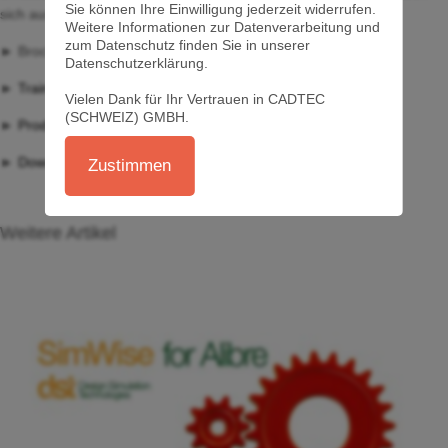
Sie können Ihre Einwilligung jederzeit widerrufen.
sich aus der Kombination beider Komponenten im 4D-Produkt.
Weitere Informationen zur Datenverarbeitung und
zum Datenschutz finden Sie in unserer
► Brochure als PDF in
Deutsch
|
Englisch
Datenschutzerklärung.
►
Trainingmanual und Beispiele...
Vielen Dank für Ihr Vertrauen in CADTEC
(SCHWEIZ) GMBH.
►
Produktvideo anschauen (E)...
►
Download Testversion...
Zustimmen
Weitere Artikel