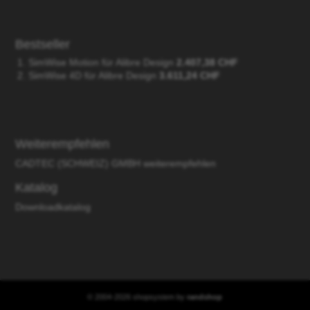
Bestseller
SimWise Motion für Alibre Design
2.407,38 CHF
SimWise 4D für Alibre Design
3.611,24 CHF
Weiterempfehlen
CADTEC (SCHWEIZ) GMBH weiterempfehlen
Katalog
Downloadkatalog
© 2004-2026 shopsystem by
randshop