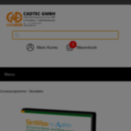
0
Mein Konto
Warenkorb
Menu
Zusatzprogramme
/
Simulation