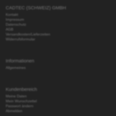
CADTEC (SCHWEIZ) GMBH
Kontakt
Impressum
Datenschutz
AGB
Versandkosten/Lieferzeiten
Widerrufsformular
Informationen
Allgemeines
Kundenbereich
Meine Daten
Mein Wunschzettel
Passwort ändern
Abmelden