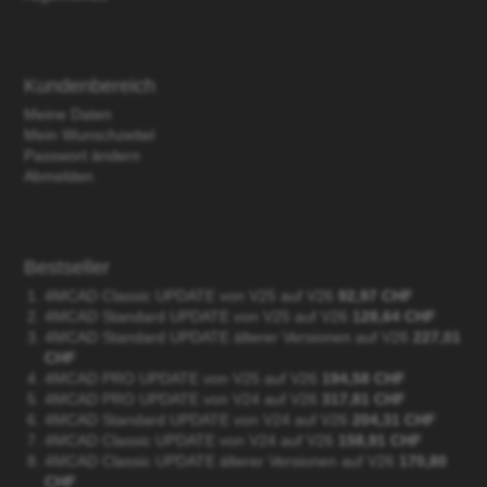
Kundenbereich
Meine Daten
Mein Wunschzettel
Passwort ändern
Abmelden
Bestseller
4MCAD Classic UPDATE von V25 auf V26
92,97 CHF
4MCAD Standard UPDATE von V25 auf V26
128,64 CHF
4MCAD Standard UPDATE älterer Versionen auf V26
227,01
CHF
4MCAD PRO UPDATE von V25 auf V26
194,58 CHF
4MCAD PRO UPDATE von V24 auf V26
317,81 CHF
4MCAD Standard UPDATE von V24 auf V26
204,31 CHF
4MCAD Classic UPDATE von V24 auf V26
158,91 CHF
4MCAD Classic UPDATE älterer Versionen auf V26
170,80
CHF