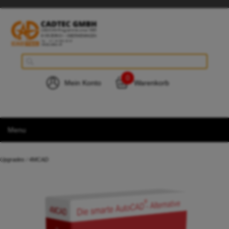
0
Mein Konto
Warenkorb
Menu
Upgrades
/
4MCAD