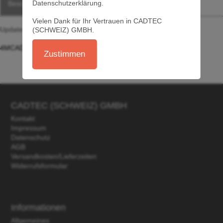
Datenschutzerklärung.
Beschreibung
Vielen Dank für Ihr Vertrauen in CADTEC
Update auf die aktuellste Version 4MCAD
(SCHWEIZ) GMBH.
4MCAD Updateverlauf...
Zustimmen
CADTEC (SCHWEIZ) GMBH
Kontakt
Impressum
Datenschutz
AGB
Versandkosten/Lieferzeiten
Widerrufsformular
Informationen
Allgemeines