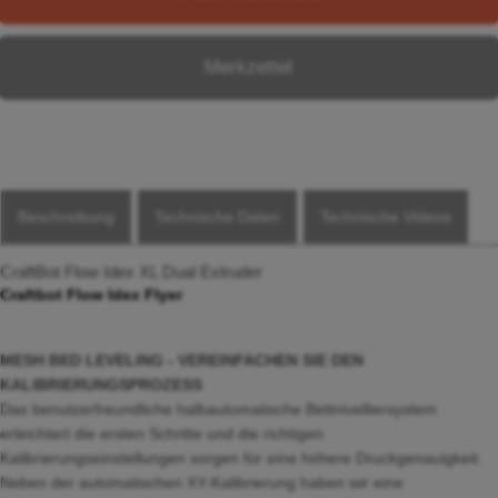
Merkzettel
Beschreibung
Technische Daten
Technische Videos
CraftBot Flow Idex XL Dual Extruder
Craftbot Flow Idex Flyer
MESH BED LEVELING - VEREINFACHEN SIE DEN
KALIBRIERUNGSPROZESS
Das benutzerfreundliche halbautomatische Bettnivelliersystem
erleichtert die ersten Schritte und die richtigen
Kalibrierungseinstellungen sorgen für eine höhere Druckgenauigkeit.
Neben der automatischen XY-Kalibrierung haben wir eine