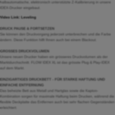
halbautomatische, elektronisch unterstützte Z-Kalibrierung in unsere
IDEX-Drucker eingebaut.
Video Link: Leveling
DRUCK PAUSE & FORTSETZEN
Sie können den Druckvorgang jederzeit unterbrechen und die Farbe
ändern. Diese Funktion hilft Ihnen auch bei einem Blackout.
GROSSES DRUCKVOLUMEN
Unsere neuen Drucker haben ein grösseres Druckvolumen als der
Marktdurchschnitt. FLOW IDEX XL ist das grösste Plug & Play-IDEX
auf dem Markt.
EINZIGARTIGES DRUCKBETT - FÜR STARKE HAFTUNG UND
EINFACHE ENTFERNUNG
Das beheizte Bett aus Metall und Hartglas sowie die Kapton-
Kombination sorgen für maximale Haftung beim Drucken, während die
flexible Deckplatte das Entfernen auch bei sehr flachen Gegenständen
erleichtert.