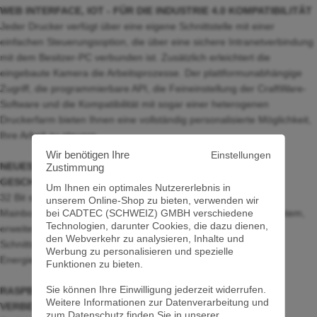
WEB INTERFACE, IOT - FÜR DIE INDUSTRIE 4.0 KOMPATIBILITÄT
Jeder Drucker verfügt über eine eigene Schnittstelle mit einer
einfachen Steuerungsoption, die über eine sichere Intranetverbindung
mit dem Besitzer-PC verbunden ist. Zusätzlich erleichtert die
eingebaute Kamera die Arbeitsprozesse. Der plattformunabhängige
Zugriff, die programmierbare API, die Feineinstellung der CraftWare-
Software und die Kompatibilität mit sogar einer heterogenen
Druckerfarm bieten Ihnen eine vollständig personalisierte Möglichkeit,
Ihre Arbeit zu steuern.
Wir benötigen Ihre
Einstellungen
NEUES PR3DATOR MOTHERBOARD - FÜR MAXIMALE
Zustimmung
GESCHWINDIGKEIT
Um Ihnen ein optimales Nutzererlebnis in
32 Bit schnell für genauere und präzisere Steuerung. Unser
unserem Online-Shop zu bieten, verwenden wir
bei CADTEC (SCHWEIZ) GMBH verschiedene
Mainboard ist mit dem branchenführenden Motorsteuerungssystem,
Technologien, darunter Cookies, die dazu dienen,
erweiterten Funktionen und hervorragenden
den Webverkehr zu analysieren, Inhalte und
Schnittstellenverbindungen ausgestattet. Es ist auch eine
Werbung zu personalisieren und spezielle
Energiesparlösung.
Funktionen zu bieten.
Sie können Ihre Einwilligung jederzeit widerrufen.
RASPBERRY PI IST DER MOTOR, DER ZUKÜNFTIGE
Weitere Informationen zur Datenverarbeitung und
VERBESSERUNGEN MIT HMI ERMÖGLICHT
zum Datenschutz finden Sie in unserer