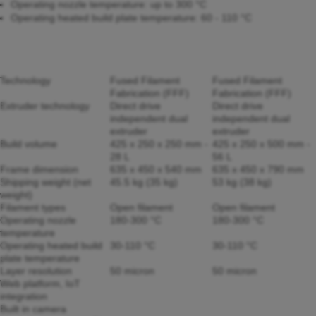
Operating nozzle temperature: up to 300 °C
Operating heated build plate temperature: 60 - 110 °C
Technology
Fused Filament
Fused Filament
Fabrication (FFF)
Fabrication (FFF)
Extruder technology
Direct drive
Direct drive
independent dual
independent dual
extruder
extruder
Build volume
425 x 250 x 250 mm -
425 x 250 x 500 mm -
28 L
56 L
Frame dimension
635 x 450 x 540 mm
635 x 450 x 790 mm
Shipping weight (net
45.5 kg (35 kg)
53 kg (38 kg)
weight)
Filament types
Open filament
Open filament
Operating nozzle
180-300 °C
180-300 °C
temperature
Operating heated build
30-110 °C
30-110 °C
plate temperature
Layer resolution
50 micron
50 micron
Web platform, IoT
integration
Built in camera