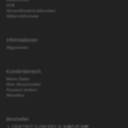
AGB
Versandkosten/Lieferzeiten
Widerrufsformular
Informationen
Allgemeines
Kundenbereich
Meine Daten
Mein Wunschzettel
Passwort ändern
Abmelden
Bestseller
CRAFTBOT FLOW IDEX XL
4.667,27 CHF