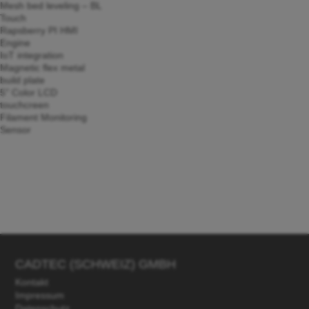
Mesh bed leveling – BL
Touch
Rapsberry PI HMI
Engine
IoT integration
Magnetic flex metal
build plate
5" Color LCD
touchcreen
Filament Monitoring
Sensor
CADTEC (SCHWEIZ) GMBH
Kontakt
Impressum
Datenschutz