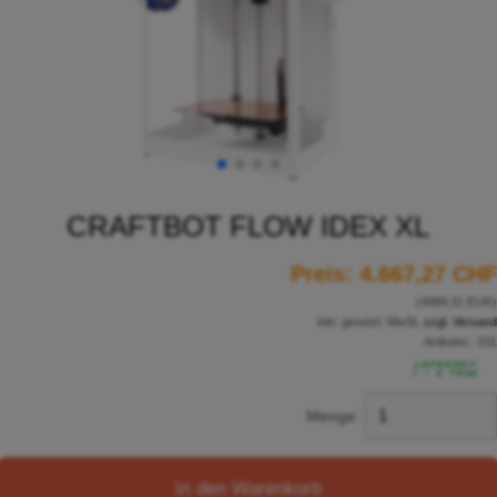
CRAFTBOT FLOW IDEX XL
Preis:
4.667,27 CHF
(4989,31 EUR)
inkl. gesetzl. MwSt.
zzgl. Versand
Artikelnr.:
331
Menge:
In den Warenkorb