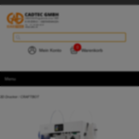
0
Mein Konto
Warenkorb
Menu
3D Drucker
/
CRAFTBOT