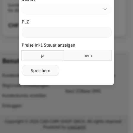
SimWise Motion
SimWise 4D für
für Alibre Design
Alibre Design
PLZ
CHF 2'407.38
CHF 3'611.24
Preise inkl. Steuer anzeigen
ja
nein
Benutzerkonto
Information
Speichern
Kundendienst
25% Alibre-Promotion bis
30.06.2026
Regionale Einstellungen
Neu! ZDBase DMS
Kundenkonto erstellen
Einloggen
Copyright © 2026 CAD-CAM-SHOP DACH. All rights reserved ·
Powered by
LiteCart®