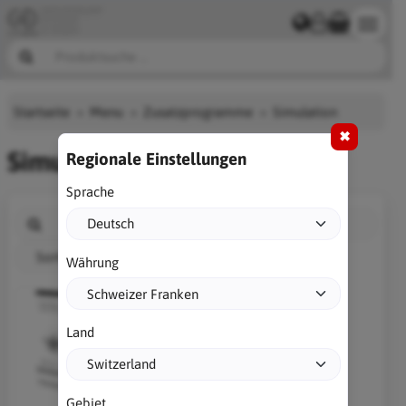
Startseite
Menu
Zusatzprogramme
Simulation
✖
Simulation
Regionale Einstellungen
Sprache
Sortieren nach
Währung
Land
Gebiet