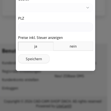
CHF 491.82
PLZ
Preise inkl. Steuer anzeigen
ja
nein
Benutzerkonto
Information
Speichern
Kundendienst
25% Alibre-Promotion bis
30.06.2026
Regionale Einstellungen
Neu! ZDBase DMS
Kundenkonto erstellen
Einloggen
Copyright © 2026 CAD-CAM-SHOP DACH. All rights reserved ·
Powered by
LiteCart®