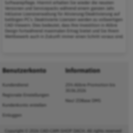
Softwarepflege. Hiermit erhalten Sie wieder die neusten
Versionen und Servicepacks während einem ganzen Jahr.
Inklusive Lizenzverwaltung für Ativierung/Deaktivierung auf
belibigen PC's. Deaktivierte Lizenzen werden zu vollwertigen
CAD-Viewern. Dies bedeutet, dass Ihre Investition in Alibre
Design fortwährend maximalen Ertrag bietet und Sie Ihrem
Wettbewerb auch in Zukunft immer einen Schritt voraus sind.
Benutzerkonto
Information
Kundendienst
25% Alibre-Promotion bis
30.06.2026
Regionale Einstellungen
Neu! ZDBase DMS
Kundenkonto erstellen
Einloggen
Copyright © 2026 CAD-CAM-SHOP DACH. All rights reserved ·