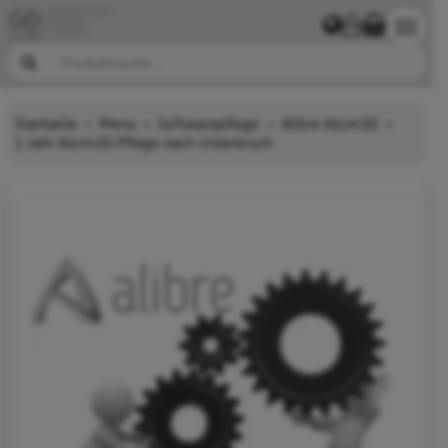
Startseite
Menu
Softwarepflege
Alibre Atom3D
1 Jahr Atom3D-Pflege nach Unterbruch