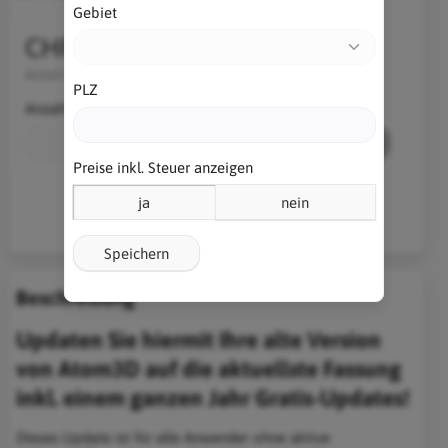
Gebiet
CHF 299.11
Anteil MwSt.:
CHF 22.41
PLZ
Anzahl
Stk.
In den Warenkorb
Preise inkl. Steuer anzeigen
ja
nein
Speichern
Beschreibung
Updaten Sie hiermit Ihre alte Version
von Atom3D auf die aktuellste Fassung
inkl. einem ganzen Jahr Gratis-Updates!
Dieses Update ist für alle Anwender ohne aktive