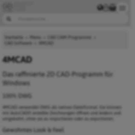
Startseite
Menu
CAD CAM Programme
CAD Software
4MCAD
4MCAD
Das raffinierte 2D CAD-Programm für
Windows
100% DWG
4MCAD verwendet DWG als natives Dateiformat. Sie können
mit AutoCAD® erstellte Zeichnungen öffnen und ändern und
umgekehrt, ohne sie zu importieren oder zu exportieren.
Gewohntes Look & Feel