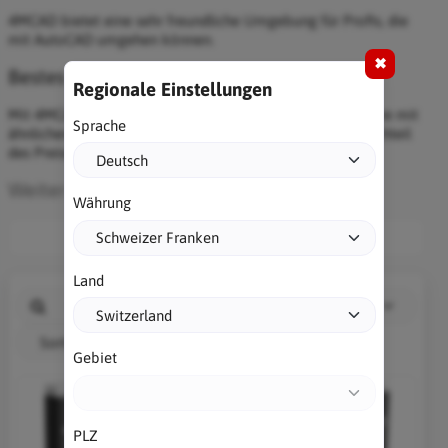
4MCAD bietet eine sehr freundliche Umgebung für Profis, die
mit AutoCAD umgehen können.
✖
Bestes Preis- Leistungsverhältnis
Regionale Einstellungen
Mit 4MCAD erhalten Sie eine fortschrittliche CAD-Software mit
Sprache
ähnlichem Leistungsniveau wie AutoCAD®, für einen Bruchteil
des Preises.
Weiter auf die 4MCAD-Webseite...
Währung
Branchen
Land
Hersteller
Sortieren nach
Gebiet
PLZ