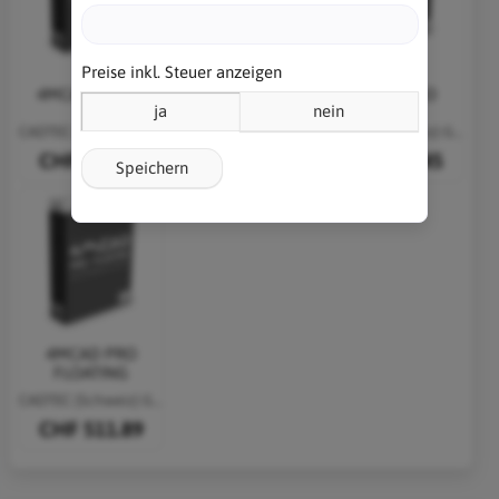
Preise inkl. Steuer anzeigen
4MCAD Classic
4MCAD Standard
4MCAD PRO
ja
nein
CADTEC (Schweiz) GmbH
CADTEC (Schweiz) GmbH
CADTEC (Schweiz) GmbH
CHF 170.63
CHF 230.85
CHF 391.45
Speichern
4MCAD PRO
FLOATING
CADTEC (Schweiz) GmbH
CHF 511.89