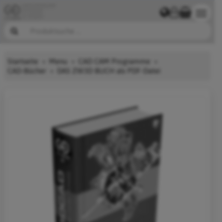
Startseite
Menu
CAD CAM Programme
CAD-Bücher
DAS ZW3D BUCH als PDF-Datei