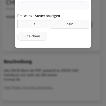
CHF 40.05
Anteil MwSt.:
CHF 3.00
Preise inkl. Steuer anzeigen
Anzahl
ja
nein
Stk.
In den Warenkorb
Speichern
Beschreibung
Das ZW3D-Buch als PDF, passend zu ZW3D CAD.
Farbdruck mit mehr als 300 Seiten.
Format A5.
Hier finden Sie eine Leseprobe...