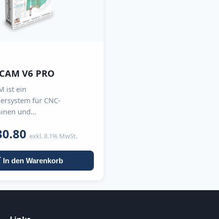
xCAM V6 PRO
 ist ein
ersystem für CNC-
inen und
gszentren.
30.80
exkl. 8.1% MwSt.
 In den Warenkorb