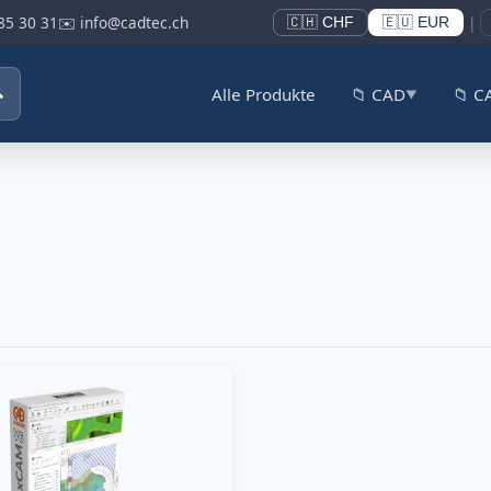
85 30 31
✉️ info@cadtec.ch
|
🇨🇭 CHF
🇪🇺 EUR

Alle Produkte
📁 CAD
📁 
▼