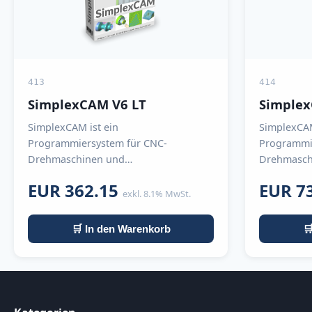
413
414
SimplexCAM V6 LT
Simple
SimplexCAM ist ein
SimplexCAM
Programmiersystem für CNC-
Programmi
Drehmaschinen und
Drehmasch
Bearbeitungszentren.
Bearbeitun
EUR 362.15
EUR 7
exkl. 8.1% MwSt.
🛒 In den Warenkorb
