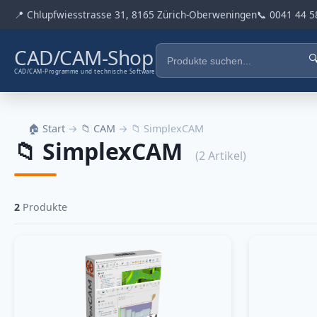
📍 Chlupfwiesstrasse 31, 8165 Zürich-Oberweningen
📞 0041 44 5
CAD/CAM-Shop

CAD/CAM-Programme und technische Software
🏠 Start
→
📁 CAM
→ 📁 SimplexCAM
📁 SimplexCAM
(2 Artikel)
2
Produkte