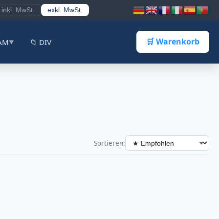
inkl. MwSt.
exkl. MwSt.
🛒 Warenkorb
CAM
📁 DIV
▼
Sortieren: