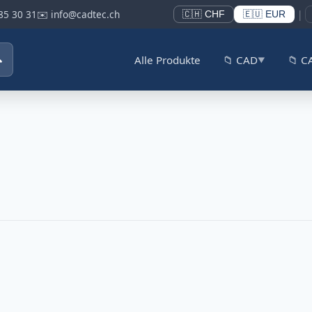
85 30 31
✉️ info@cadtec.ch
|
🇨🇭 CHF
🇪🇺 EUR

Alle Produkte
📁 CAD
📁 
▼