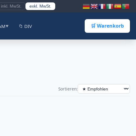
inkl. MwSt.
exkl. MwSt.
🛒 Warenkorb
CAM
📁 DIV
▼
Sortieren: