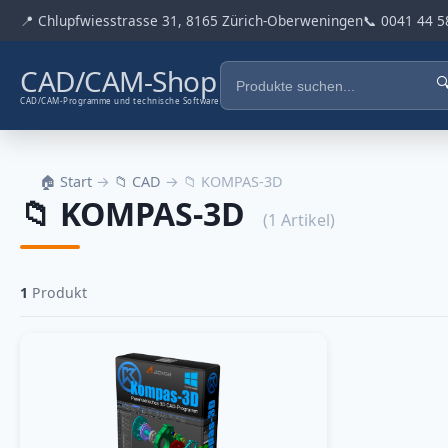
📍 Chlupfwiesstrasse 31, 8165 Zürich-Oberweningen
📞 0041 44 5
CAD/CAM-Shop

CAD/CAM-Programme und technische Software
🏠 Start
→
📁 CAD
→ 📁 KOMPAS-3D
📁 KOMPAS-3D
(1 Artikel)
1
Produkt